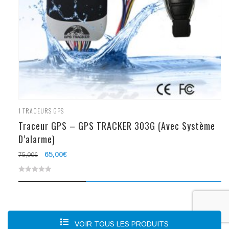
1
TRACEURS GPS
Traceur GPS – GPS TRACKER 303G (Avec Système
D’alarme)
Le
65,00
€
Le
75,00
€
prix
prix
0
initial
actuel
était :
est :
out
75,00€.
65,00€.
of
5
VOIR TOUS LES PRODUITS