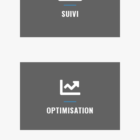
SUIVI
SUIVI
Suivez votre parc automobile avec des outils
perfectionnés : suivi en temps réel, suivi des
trajets, suivi de consommation, statistiques,
…
OPTIMISATION