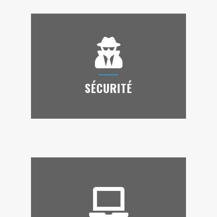
SÉCURITÉ
SÉCURITÉ
Où vous êtes et e
n toute sécurité, recevez
des alertes instantanées et intervenez à
distance en cas de problème ou de vol…