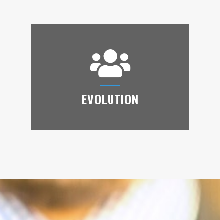
OPTIMISATION
Optimisez la consommation de vos véhicules,
la gestion de vos entretiens et les bonnes
pratiques de vos conducteurs…
EVOLUTION
EVOLUTION
Des équipes qualifiées vous assurent une
assistance continue et des évolutions