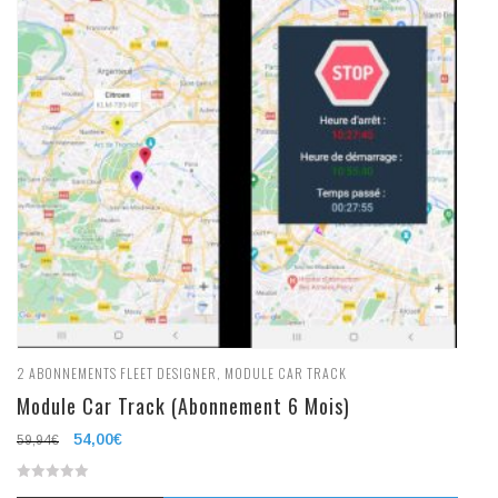
2
ABONNEMENTS FLEET DESIGNER
,
MODULE CAR TRACK
Module Car Track (Abonnement 6 Mois)
Le
54,00
€
Le
59,94
€
prix
prix
0
initial
actuel