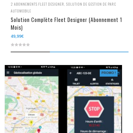
2
ABONNEMENTS FLEET DESIGNER
,
SOLUTION DE GESTION DE PARC
AUTOMOBILE
Solution Complète Fleet Designer (Abonnement 1
Mois)
49,99
€
0
out
of
PROMO !
5