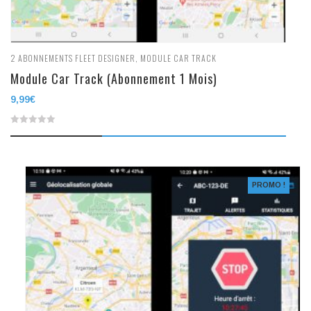
2
ABONNEMENTS FLEET DESIGNER
,
MODULE CAR TRACK
Module Car Track (Abonnement 1 Mois)
9,99
€
0
out
of
PROMO !
5