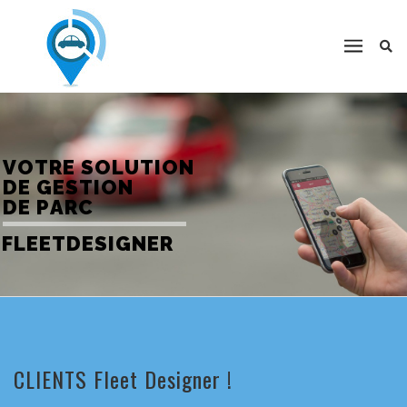
V
O
T
R
E
S
O
L
U
T
I
O
N
D
E
G
E
S
T
I
O
N
D
E
P
A
R
C
F
L
E
E
T
D
E
S
I
G
N
E
R
CLIENTS Fleet Designer !