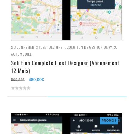
2
ABONNEMENTS FLEET DESIGNER
,
SOLUTION DE GESTION DE PARC
AUTOMOBILE
Solution Complète Fleet Designer (Abonnement
12 Mois)
Le
480,00
€
Le
599,88
€
prix
prix
0
initial
actuel
était :
est :
out
599,88€.
480,00€.
of
5
PROMO !