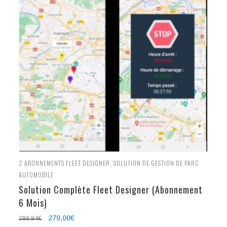
2
ABONNEMENTS FLEET DESIGNER
,
SOLUTION DE GESTION DE PARC
AUTOMOBILE
Solution Complète Fleet Designer (Abonnement
6 Mois)
Le
270,00
€
Le
299,94
€