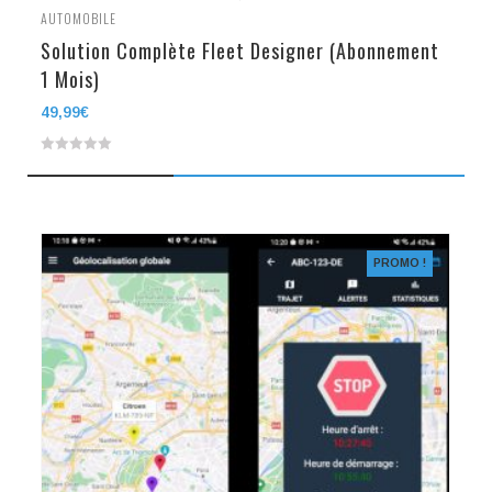
AUTOMOBILE
Solution Complète Fleet Designer (Abonnement
1 Mois)
49,99
€
0
out
of
5
PROMO !