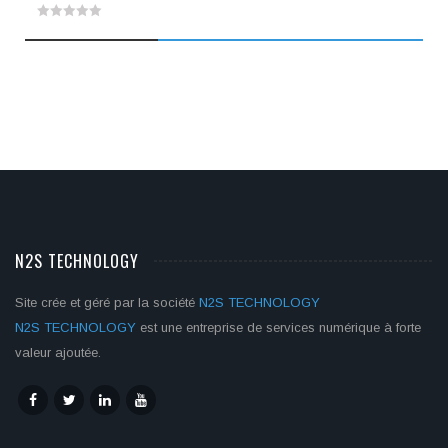
prix
prix
0
initial
actuel
était :
est :
out
299,94€.
270,00€.
of
5
N2S TECHNOLOGY
Site crée et géré par la société
N2S TECHNOLOGY
N2S TECHNOLOGY
est une entreprise de services numérique à forte
valeur ajoutée.