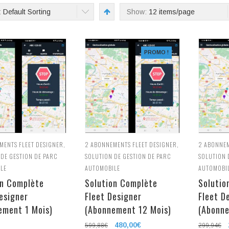
:
Default Sorting
Show:
12 items/page
PROMO !
MENTS FLEET DESIGNER
,
2
ABONNEMENTS FLEET DESIGNER
,
2
ABONNEM
 DE GESTION DE PARC
SOLUTION DE GESTION DE PARC
SOLUTION 
LE
AUTOMOBILE
AUTOMOBI
on Complète
Solution Complète
Solutio
esigner
Fleet Designer
Fleet D
ement 1 Mois)
(Abonnement 12 Mois)
(Abonne
Le
480,00
€
Le
599,88
€
299,94
€