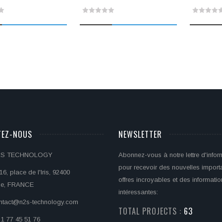
prix
prix
0
0
initial
actuel
était :
est :
out
out
599,88€.
480,00€.
of
of
5
5
TEZ-NOUS
NEWSLETTER
N2S TECHNOLOGY
Abonnez-vous à notre lettre d'infor
pour recevoir des nouvelles import
16, place de l'Iris, 92400
offres incroyables et des informati
ie, FRANCE
intéressantes:
ontact@n2s-technology.com
TOTAL PROJECTS :
70
) 1 77 45 51 76