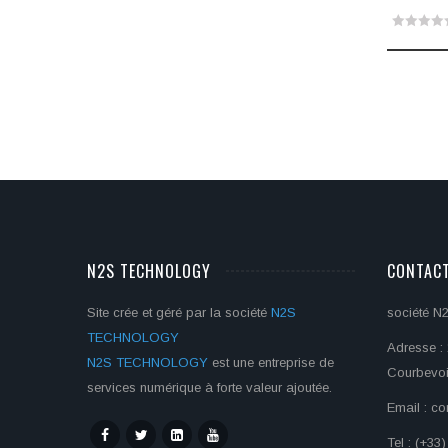
0
out
of
5
N2S TECHNOLOGY
CONTAC
Site crée et géré par la société
N2S
société 
TECHNOLOGY
Adresse : 
N2S TECHNOLOGY
est une entreprise de
Courbevo
services numérique à forte valeur ajoutée.
Email : c
Tel : (+33