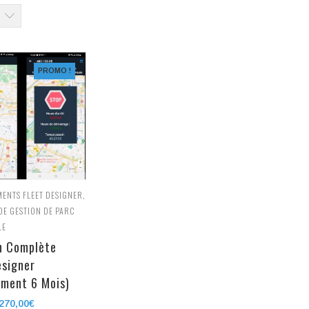
PROMO !
ENTS FLEET DESIGNER
,
DE GESTION DE PARC
LE
n Complète
esigner
ment 6 Mois)
Le
270,00
€
Le