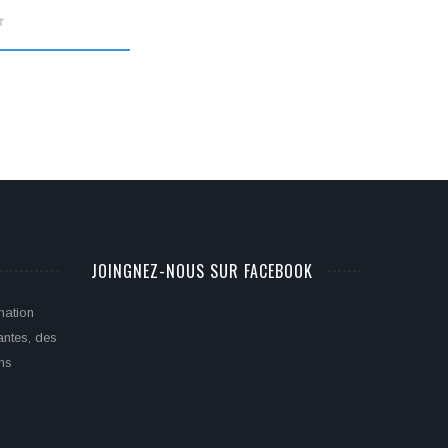
prix
prix
initial
actuel
était :
est :
299,94€.
270,00€.
JOINGNEZ-NOUS SUR FACEBOOK
mation
antes, des
ons